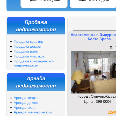
Цена: от 37€/в день
Цена: от 37€/в день
Продажа
недвижимости
Апартаменты в Эмпурия
Коста Брава
Продажа квартир
Продажа домов
Ref
Продажа вилл
Продажа участков
Продажа коммерческой
недвижимости
Аренда
недвижимости
Город : Эмпуриабрав
Аренда квартир
Цена : 399 000€
Аренда домов
Аренда вилл
Под
Аренда коммерческой