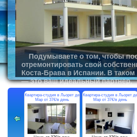
Подумываете о том, чтобы пос
отремонтировать свой собствен
Коста-Брава в Испании. В таком
— это ваш идеальный партнер.
Квартира-студия в Льорет де
Квартира-студия в Льорет д
Мар от 37€/в день
Мар от 37€/в день