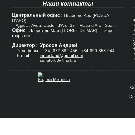
Наши контакты
Центральный офис :
К
Плайя де Аро (PLATJA
и
D’ARO)
э
Адрес : Avda. Castell d'Aro, 37 Platja d'Aro Spain
п
Офис
: Ллорет де Мар (LLORET DE MAR) - скоро
к
открытие !
с
б
Директор : Уросов Андрей
ф
Телефоны: +34-
672-882-456
+34-690-353-944
ш
E-mail :
inmosland@gmail.com
э
senator60@mail.ru
Co
De