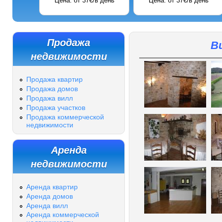
Цена: от 37€/в день
Цена: от 37€/в день
Продажа
В
недвижимости
Продажа квартир
Продажа домов
Продажа вилл
Продажа участков
Продажа коммерческой
недвижимости
Аренда
недвижимости
Аренда квартир
Аренда домов
Аренда вилл
Аренда коммерческой