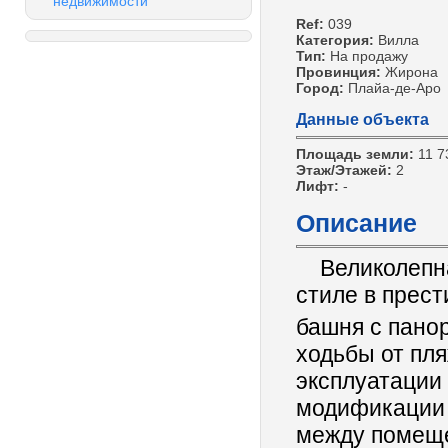
недвижимости
Ref:
039
Категория:
Вилла
Тип:
На продажу
Провинция:
Жирона
Город:
Плайа-де-Аро
Данные объекта
Площадь земли:
11 7
Этаж/Этажей:
2
Лифт:
-
Описание
Великолепная
стиле в прест
башня с пано
ходьбы от пля
эксплуатации 
модификации 
между помеще