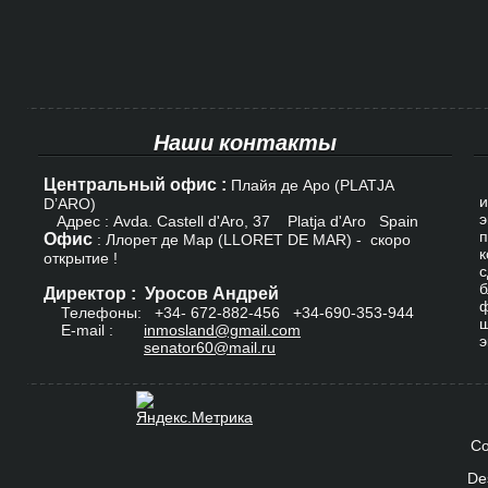
Наши контакты
Центральный офис :
К
Плайя де Аро (PLATJA
и
D’ARO)
э
Адрес : Avda. Castell d'Aro, 37 Platja d'Aro Spain
п
Офис
: Ллорет де Мар (LLORET DE MAR) - скоро
к
открытие !
с
б
Директор : Уросов Андрей
ф
Телефоны: +34-
672-882-456
+34-690-353-944
ш
E-mail :
inmosland@gmail.com
э
senator60@mail.ru
Co
De