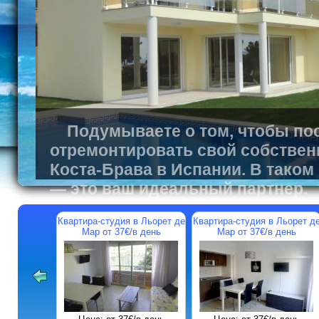
Подумываете о том, чтобы пос
отремонтировать свой собствен
Коста-Брава в Испании. В таком
— это ваш идеальный партнер.
Квартира-студия в Льорет де
Квартира-студия в Льорет д
Мар от 37€/в день
Мар от 37€/в день