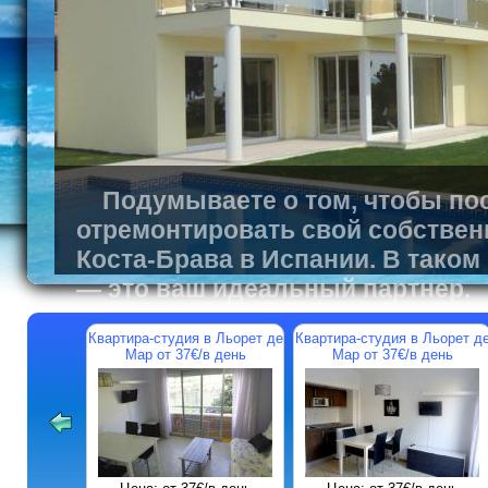
Подумываете о том, чтобы пос
отремонтировать свой собствен
Коста-Брава в Испании. В таком
— это ваш идеальный партнер.
Квартира-студия в Льорет де
Квартира-студия в Льорет д
Мар от 37€/в день
Мар от 37€/в день