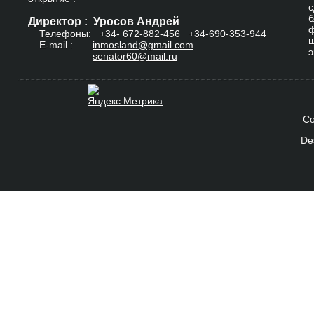
с
б
Директор : Уросов Андрей
ф
Телефоны: +34-
672-882-456
+34-690-353-944
ш
E-mail :
inmosland@gmail.com
э
senator60@mail.ru
Co
De