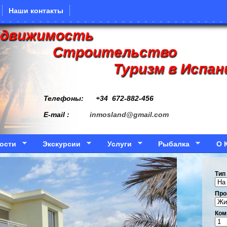
Наши контакты
едвижимость
Строительство
Туризм в Испан
Телефоны: +34
672-882-456
E-mail :
inmosland@gmail.com
ости
Экскурсии
Услуги
Рыбалка
О 
Тип
Про
Ком