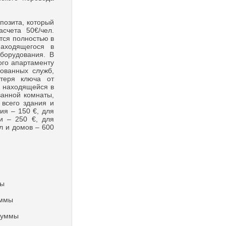
озита, который
счета 50€/чел.
тся полностью в
аходящегося в
оборудования. В
ого апартаменту
рованных служб,
отеря ключа от
а находящейся в
ванной комнаты,
 всего здания и
ия – 150 €, для
и – 250 €, для
л и домов – 600
мы
уммы
 суммы