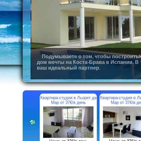
Подумываете о том, чтобы построить/
дом мечты на Коста-Брава в Испании. В
ваш идеальный партнер.
 де
Апартаменты в Льорет де
Квартира-студия в Льорет де
Ап
Мар от 58€/в день
Мар от 42€/в день