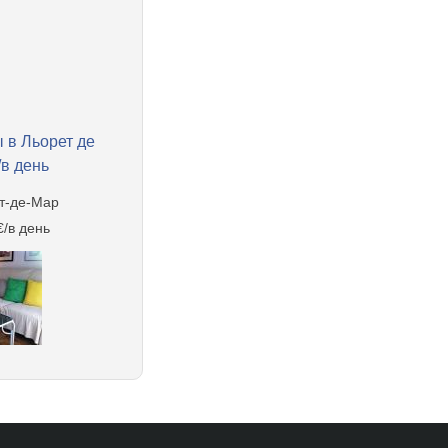
 в Льорет де
/в день
т-де-Мар
€/в день