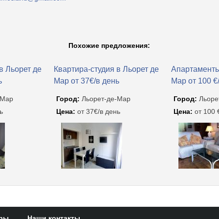
Похожие предложения:
в Льорет де
Квартира-студия в Льорет де
Апартаменты
ь
Мар от 37€/в день
Мар от 100 €
-Мар
Город:
Льорет-де-Мар
Город:
Льоре
ь
Цена:
от 37€/в день
Цена:
от 100 
еры
Наши контакты