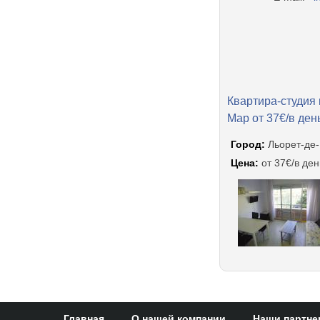
Квартира-студия 
Мар от 37€/в ден
Город:
Льорет-де
Цена:
от 37€/в ден
Главная
О нашей компании
Наши партн