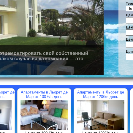
Тер
Цена
Цен
Цен
Цен
отремонтировать свой собственный
 таком случае наша компания — это
артаменты в Льорет де
Дом в урбанизации Cala
Квартира в 
Мар от 220 €/в день
Francesc (Бланес) от 2200
первой линии 
евро/неделя
на море от 400