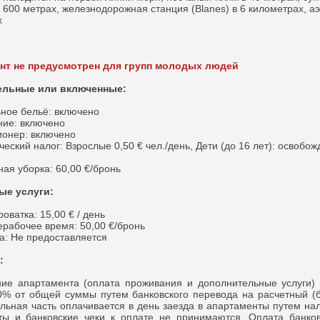
 600 метрах, железнодорожная станция (Blanes) в 6 километрах, аэ
х
ант не предусмотрен для групп молодых людей
ельные или включенные:
ое бельё: включено
ие: включено
онер: включено
ский налог: Взрослые 0,50 € чел./день, Дети (до 16 лет): освобож
я уборка: 60,00 €/бронь
ые услуги:
роватка: 15,00 € / день
ерабочее время: 50,00 €/бронь
а: Не предоставляется
:
апартамента (оплата проживания и дополнительные услуги) 
% от общей суммы путем банковского перевода на расчетный (б
льная часть оплачивается в день заезда в апартаменты путем нал
ты и банковские чеки к оплате не принимаются. Оплата банков