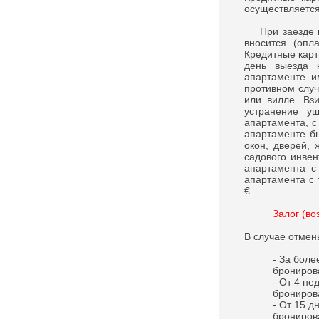
осуществляется
При заезде в 
вносится (опл
Кредитные карт
день выезда 
апартаменте и
противном случ
или вилле. Вз
устранение у
апартамента, с
апартаменте бы
окон, дверей, 
садового инвен
апартамента с
апартамента с 
€.
Залог (во
В случае отме
- За боле
брониров
- От 4 не
брониров
- От 15 д
брониров