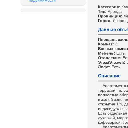
недвижимости
Категория:
Ква
Тип:
Аренда
Провинция:
Ж
Город:
Льорет
Данные объе
Площадь жил
Комнат:
3
Ванных комна
Мебель:
Есть
Отопление:
Ес
Этаж/Этажей:
Лифт:
Есть
Описание
Апартаменты в 
террасой, площ
полностью обор
в жилой зоне, в
открытия 1/4, д
индивидуальные
Есть отдельная
духовкой, моро
кофеваркой, то
Апартаменты на