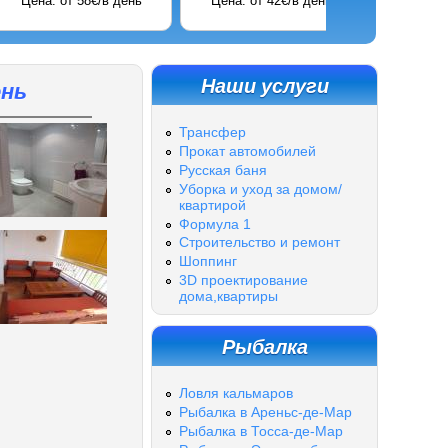
евро/неделя
Цена: от 90€/в день
Цена: от 42€/в день
Наши услуги
ень
Трансфер
Прокат автомобилей
Русская баня
Уборка и уход за домом/
квартирой
Формула 1
Строительство и ремонт
Шоппинг
3D проектирование
дома,квартиры
Рыбалка
Ловля кальмаров
Рыбалка в Ареньс-де-Мар
Рыбалка в Тосса-де-Мар