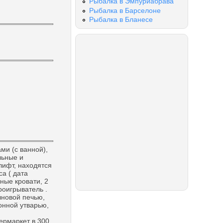
Рыбалка в Эмпуриабрава
Рыбалка в Барселоне
Рыбалка в Бланесе
ми (с ванной),
льные и
лифт, находятся
а ( дата
ные кровати, 2
роигрыватель .
лновой печью,
онной утварью,
ермаркет в 300