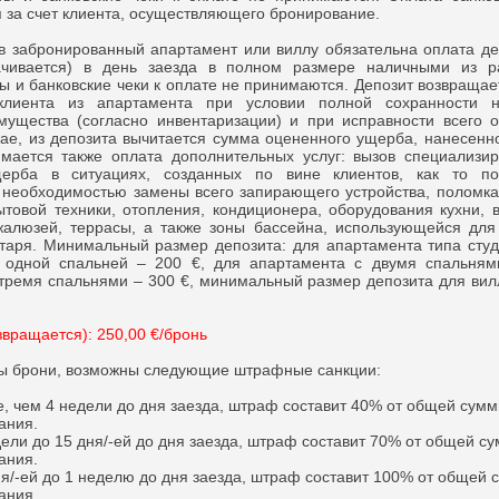
 за счет клиента, осуществляющего бронирование.
забронированный апартамент или виллу обязательна оплата деп
ачивается) в день заезда в полном размере наличными из ра
ы и банковские чеки к оплате не принимаются. Депозит возвращае
клиента из апартамента при условии полной сохранности н
мущества (согласно инвентаризации) и при исправности всего 
ае, из депозита вычитается сумма оцененного ущерба, нанесенн
имается также оплата дополнительных услуг: вызов специализи
щерба в ситуациях, созданных по вине клиентов, как то п
 необходимостью замены всего запирающего устройства, поломк
товой техники, отопления, кондиционера, оборудования кухни, 
жалюзей, террасы, а также зоны бассейна, использующейся для
таря. Минимальный размер депозита: для апартамента типа студ
 одной спальней – 200 €, для апартамента с двумя спальням
тремя спальнями – 300 €, минимальный размер депозита для вил
звращается): 250,00 €/бронь
ны брони, возможны следующие штрафные санкции:
е, чем 4 недели до дня заезда, штраф составит 40% от общей сум
ания.
дели до 15 дня/-ей до дня заезда, штраф составит 70% от общей с
ания.
ня/-ей до 1 неделю до дня заезда, штраф составит 100% от общей
ания.