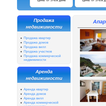
ь
Цена: от 58€/в день
Цена: от 42€/в день
Продажа
Апар
недвижимости
Продажа квартир
Продажа домов
Продажа вилл
Продажа участков
Продажа коммерческой
недвижимости
Аренда
недвижимости
Аренда квартир
Аренда домов
Аренда вилл
Аренда коммерческой