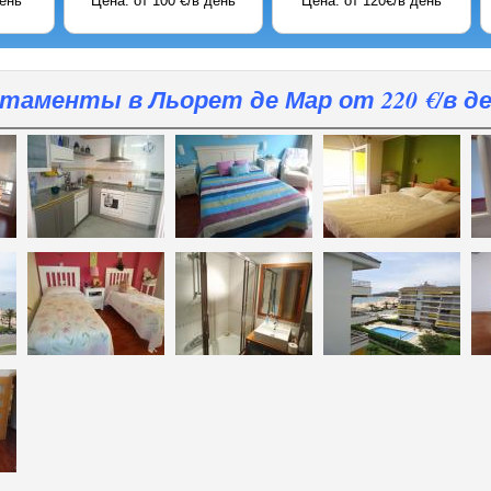
Цена: от 220 €/в день
Цена: от 2200 евро/неделя
Цена: от 400 
таменты в Льорет де Мар от 220 €/в д