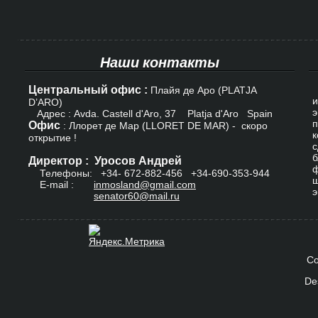
Наши контакты
Центральный офис :
К
Плайя де Аро (PLATJA
и
D’ARO)
э
Адрес : Avda. Castell d'Aro, 37 Platja d'Aro Spain
п
Офис
: Ллорет де Мар (LLORET DE MAR) - скоро
к
открытие !
с
б
Директор : Уросов Андрей
ф
Телефоны: +34-
672-882-456
+34-690-353-944
ш
E-mail :
inmosland@gmail.com
э
senator60@mail.ru
Co
De