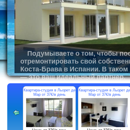
Подумываете о том, чтобы пос
отремонтировать свой собствен
Коста-Брава в Испании. В таком
— это ваш идеальный партнер.
Квартира-студия в Льорет де
Квартира-студия в Льорет д
Мар от 37€/в день
Мар от 37€/в день