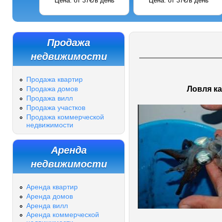
Цена: от 37€/в день
Цена: от 37€/в день
Продажа
недвижимости
Продажа квартир
Ловля к
Продажа домов
Продажа вилл
Продажа участков
Продажа коммерческой
недвижимости
Аренда
недвижимости
Аренда квартир
Аренда домов
Аренда вилл
Аренда коммерческой