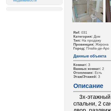
недвижимости
Ref:
031
Категория:
Дом
Тип:
На продажу
Провинция:
Жирона
Город:
Плайа-де-Аро
Данные объекта
Комнат:
3
Ванных комнат:
2
Отопление:
Есть
Этаж/Этажей:
3
Описание
3х-этажный к
спальни, 2 са
двор, раздвиж