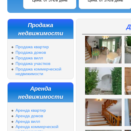
Цена: от 37€/в день
Цена: от 37€/в день
Продажа
Д
недвижимости
Продажа квартир
Продажа домов
Продажа вилл
Продажа участков
Продажа коммерческой
недвижимости
Аренда
недвижимости
Аренда квартир
Аренда домов
Аренда вилл
Аренда коммерческой