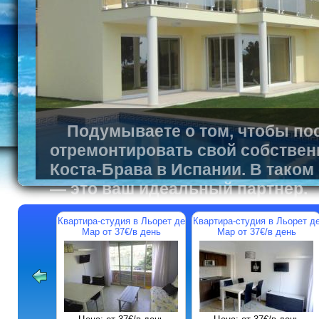
Подумываете о том, чтобы пос
отремонтировать свой собствен
Коста-Брава в Испании. В таком
— это ваш идеальный партнер.
Квартира-студия в Льорет де
Квартира-студия в Льорет д
Мар от 37€/в день
Мар от 37€/в день