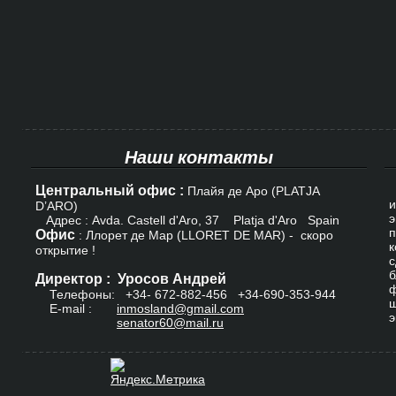
Наши контакты
Центральный офис :
К
Плайя де Аро (PLATJA
и
D’ARO)
э
Адрес : Avda. Castell d'Aro, 37 Platja d'Aro Spain
п
Офис
: Ллорет де Мар (LLORET DE MAR) - скоро
к
открытие !
с
б
Директор : Уросов Андрей
ф
Телефоны: +34-
672-882-456
+34-690-353-944
ш
E-mail :
inmosland@gmail.com
э
senator60@mail.ru