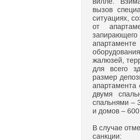
вилле. Взим
вызов специ
ситуациях, со
от апартам
запирающег
апартаменте 
оборудовани
жалюзей, тер
для всего з
размер депози
апартамента 
двумя спаль
спальнями – 
и домов – 600
В случае отм
санкции: