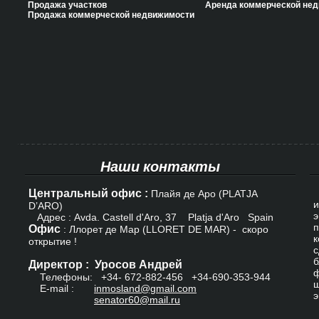
Продажа участков
Аренда коммерческой не
Продажа коммерческой недвижимости
Наши контакты
Центральный офис :
К
Плайя де Аро (PLATJA
и
D’ARO)
э
Адрес : Avda. Castell d'Aro, 37 Platja d'Aro Spain
п
Офис
: Ллорет де Мар (LLORET DE MAR) - скоро
к
открытие !
с
б
Директор : Уросов Андрей
ф
Телефоны: +34-
672-882-456
+34-690-353-944
ш
E-mail :
inmosland@gmail.com
э
senator60@mail.ru