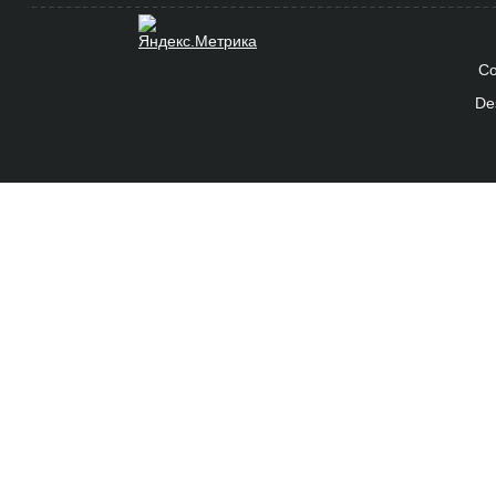
Co
De