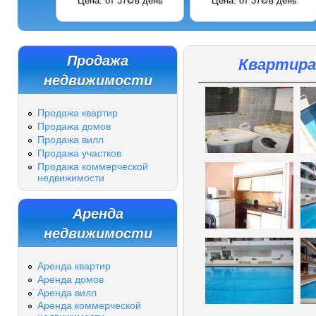
Цена: от 37€/в день
Цена: от 37€/в день
Продажа
Квартира-
недвижимости
Продажа квартир
Продажа домов
Продажа вилл
Продажа участков
Продажа коммерческой
недвижимости
Аренда
недвижимости
Аренда квартир
Аренда домов
Аренда вилл
Аренда коммерческой