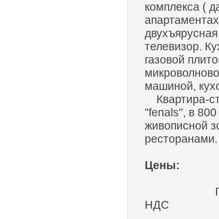
комплекса ( д
апартаментах
двухъярусная 
телевизор. К
газовой плит
микроволново
машиной, кух
Квартира-сту
"fenals", в 80
живописной з
ресторанами.
Цены:
Период
НДС