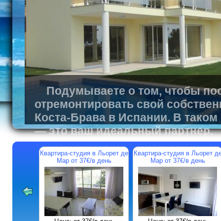
Подумываете о том, чтобы пос
отремонтировать свой собствен
Коста-Брава в Испании. В таком
— это ваш идеальный партнер.
Квартира-студия в Льорет де
Квартира-студия в Льорет д
Мар от 37€/в день
Мар от 37€/в день