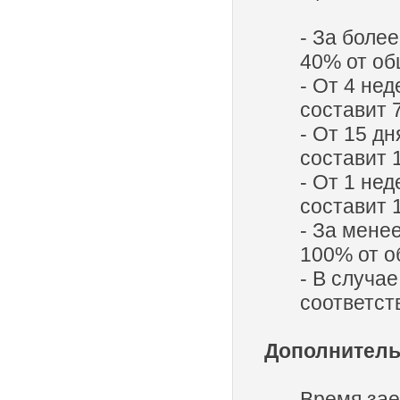
- За боле
40% от об
- От 4 нед
составит 
- От 15 дн
составит 
- От 1 нед
составит 
- За менее
100% от о
- В случа
соответст
Дополнитель
Время зае