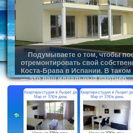
Подумываете о том, чтобы пос
отремонтировать свой собствен
Коста-Брава в Испании. В таком
— это ваш идеальный партнер.
Квартира-студия в Льорет де
Квартира-студия в Льорет д
Мар от 37€/в день
Мар от 37€/в день