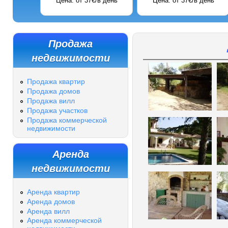
Цена: от 37€/в день
Цена: от 37€/в день
Продажа
недвижимости
Продажа квартир
Продажа домов
Продажа вилл
Продажа участков
Продажа коммерческой
недвижимости
Аренда
недвижимости
Аренда квартир
Аренда домов
Аренда вилл
Аренда коммерческой