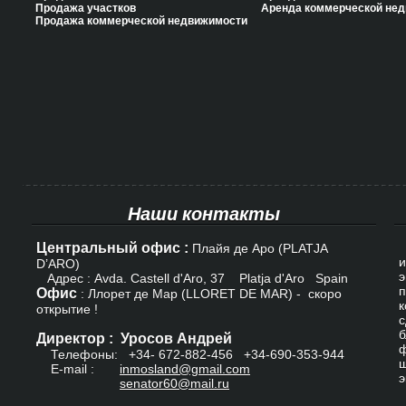
Продажа участков
Аренда коммерческой не
Продажа коммерческой недвижимости
Наши контакты
Центральный офис :
К
Плайя де Аро (PLATJA
и
D’ARO)
э
Адрес : Avda. Castell d'Aro, 37 Platja d'Aro Spain
п
Офис
: Ллорет де Мар (LLORET DE MAR) - скоро
к
открытие !
с
б
Директор : Уросов Андрей
ф
Телефоны: +34-
672-882-456
+34-690-353-944
ш
E-mail :
inmosland@gmail.com
э
senator60@mail.ru