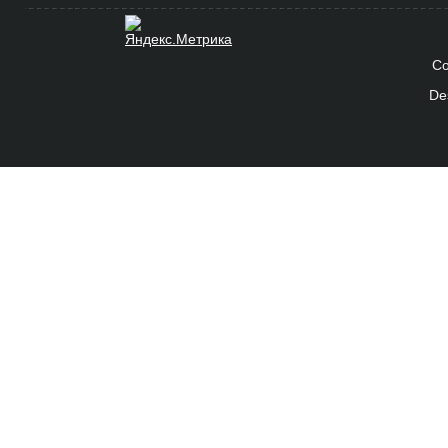
Co
De