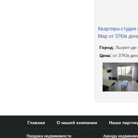
Квартира-студия 
Мар от 37€/в ден
Город:
Льорет-де
Цена:
от 37€/в ден
Главная
О нашей компании
Наши партн
Продажа недвижимости
Аренда недвижим