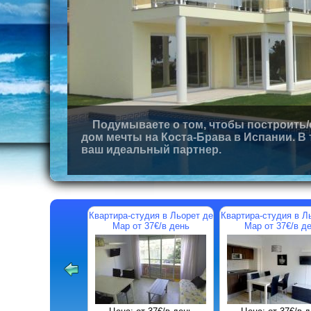
Подумываете о том, чтобы построить/
дом мечты на Коста-Брава в Испании. В
ваш идеальный партнер.
Льорет де
Апартаменты в Льорет де
Квартира-студия в Льорет де
в день
Мар от 58€/в день
Мар от 42€/в день