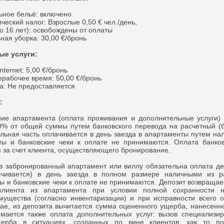
ое бельё: включено
ский налог: Взрослые 0,50 € чел./день,
 16 лет): освобождены от оплаты
я уборка: 30,00 €/бронь
ые услуги:
nternet: 5,00 €/бронь
ерабочее время: 50,00 €/бронь
а: Не предоставляется
:
апартамента (оплата проживания и дополнительные услуги) 
% от общей суммы путем банковского перевода на расчетный (б
льная часть оплачивается в день заезда в апартаменты путем нал
ты и банковские чеки к оплате не принимаются. Оплата банков
 за счет клиента, осуществляющего бронирование.
забронированный апартамент или виллу обязательна оплата деп
ачивается) в день заезда в полном размере наличными из ра
ы и банковские чеки к оплате не принимаются. Депозит возвращае
клиента из апартамента при условии полной сохранности н
мущества (согласно инвентаризации) и при исправности всего 
ае, из депозита вычитается сумма оцененного ущерба, нанесенн
имается также оплата дополнительных услуг: вызов специализи
щерба в ситуациях, созданных по вине клиентов, как то п