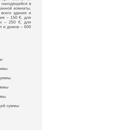
а находящейся в
ванной комнаты,
 всего здания и
ия – 150 €, для
и – 250 €, для
л и домов – 600
мы
уммы
 суммы
суммы
ммы
щей суммы