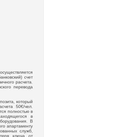
осуществляется
анковский) счет
ичного расчета.
ского перевода
озита, который
счета 50€/чел.
тся полностью в
аходящегося в
оборудования. В
ого апартаменту
рованных служб,
отеря ключа от