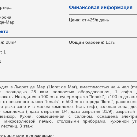
ртира
Финансовая информация
ирона
Цена:
от 42€/в день
-де-Мар
кта
ья:
28m²
Общий бассейн:
Есть
т:
1
3
я в Льорет де Мар (Lloret de Mar), вместимостью на 4 чел (ma
дия площадью 28 кв.м полностью оборудованная, 1 софа д
овать. Находится в 100 m от супермаркета "fenals", в 100 m до ав
 m от песчаного пляжа "fenals", в 500 m от города "lloret", располо
отдыха зоне и в жилом комплексе. Есть лифт, зеленая зона, дос
 комплекса ( дата открытия 1/4, дата закрытия 31/9), закрытый
левизор. Кухня, совмещенная с салоном, оснащена электри
м, микроволновой печью, столовыми приборами, кухонной у
лестниц, 3 этаж.
ельные или включенные: