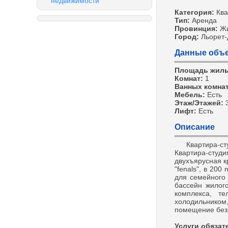
недвижимости
Категория:
Ква
Тип:
Аренда
Провинция:
Ж
Город:
Льорет
Данные объе
Площадь жил
Комнат:
1
Ванных комна
Мебель:
Есть
Этаж/Этажей:
Лифт:
Есть
Описание
Квартира-студи
Квартира-сту
двухъярусная кр
"fenals", в 200
для семейного 
бассейн жилого
комплекса, те
холодильнико
помещение без 
Услуги обязат