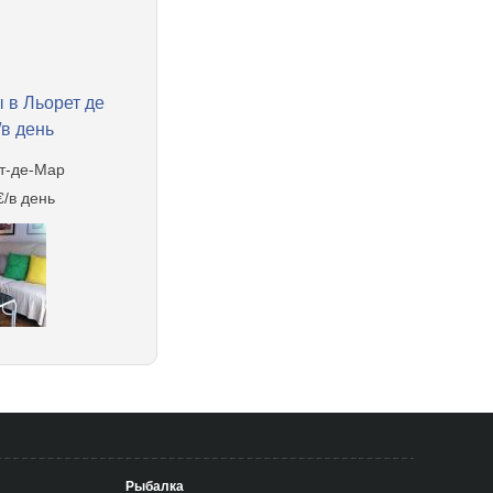
 в Льорет де
/в день
т-де-Мар
€/в день
Рыбалка