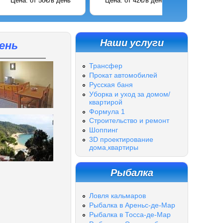
т 400 евро/неделя
Цена: от 90€/в день
Цена: от 42€/в 
Наши услуги
ень
Трансфер
Прокат автомобилей
Русская баня
Уборка и уход за домом/
квартирой
Формула 1
Строительство и ремонт
Шоппинг
3D проектирование
дома,квартиры
Рыбалка
Ловля кальмаров
Рыбалка в Ареньс-де-Мар
Рыбалка в Тосса-де-Мар