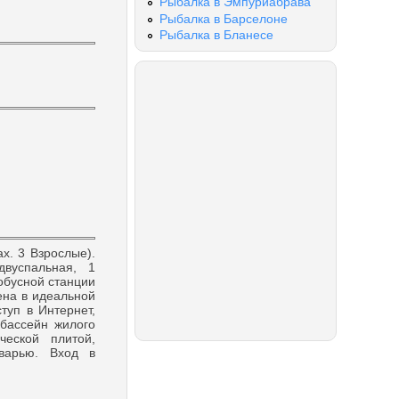
Рыбалка в Эмпуриабрава
Рыбалка в Барселоне
Рыбалка в Бланесе
x. 3 Взрослые).
вуспальная, 1
тобусной станции
жена в идеальной
туп в Интернет,
 бассейн жилого
ческой плитой,
тварью. Вход в