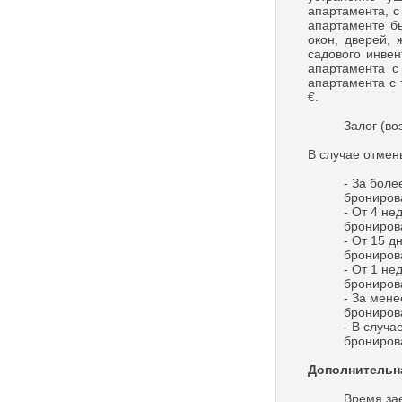
апартамента, с
апартаменте бы
окон, дверей, 
садового инвен
апартамента с
апартамента с 
€.
Залог (во
В случае отме
- За боле
брониров
- От 4 не
брониров
- От 15 д
брониров
- От 1 не
брониров
- За мене
брониров
- В случ
брониров
Дополнительн
Время зае