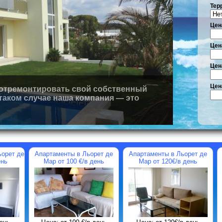
Тер
Цена
Цен
Цен
Цен
отремонтировать свой собственный
 таком случае наша компания — это
Апартаменты в Льорет де
Дом в урбанизации Cala
Кварти
Мар от 220 €/в день
Francesc (Бланес) от 2200
первой л
евро/неделя
на море 