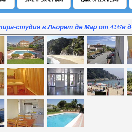
Цена: от 220 €/в день
Цена: от 2200 евро/неделя
Цена: о
ира-студия в Льорет де Мар от 42€/в д