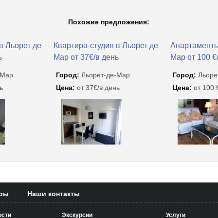
Похожие предложения:
в Льорет де
Квартира-студия в Льорет де
Апартаменты
ь
Мар от 37€/в день
Мар от 100 €
-Мар
Город:
Льорет-де-Мар
Город:
Льоре
ь
Цена:
от 37€/в день
Цена:
от 100 
еры
Наши контакты
ости
Экскурсии
Услуги