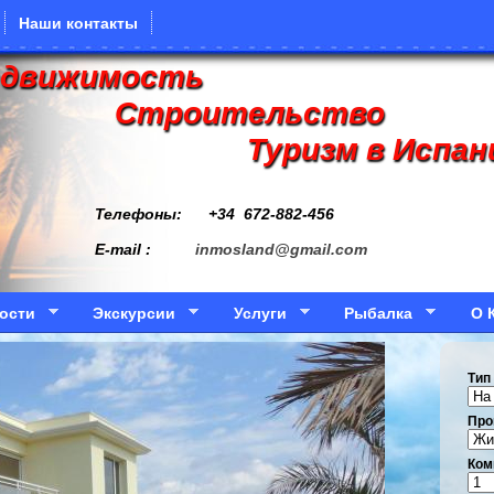
Наши контакты
едвижимость
Строительство
Туризм в Испан
Телефоны: +34
672-882-456
E-mail :
inmosland@gmail.com
ости
Экскурсии
Услуги
Рыбалка
О 
Тип
Про
Ком