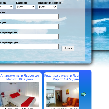
раса
Балкон
Парковка/гараж
 от :
а до :
а аренды от :
а аренды до :
ра в Бланесе на
Апартаменты в Льорет де
Квартира-студия в Л
инии моря с видом
Мар от 90€/в день
Мар от 42€/в д
от 400 евро/неделя