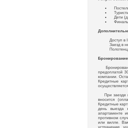
Постельн
Туристиче
Дети (до
Финальна
Дополнительн
Доступ в I
Заезд в н
Полотенц
Бронирование
Бронирование 
предоплатой 30
компании. Оста
Кредитные кар
осуществляется
При заезде в 
вносится (опл
Кредитные карт
день выезда 
апартаменте и
противном случ
или вилле. Вз
устранение у