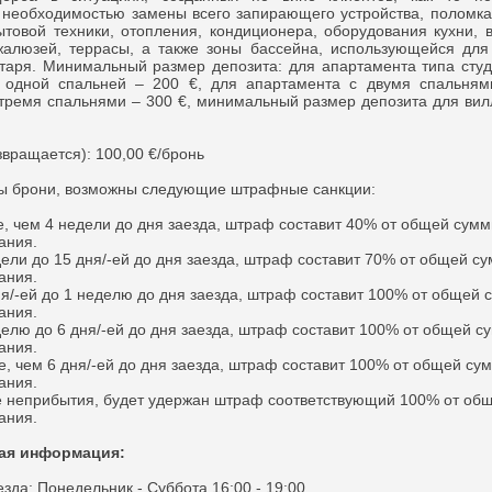
 необходимостью замены всего запирающего устройства, поломк
товой техники, отопления, кондиционера, оборудования кухни, 
жалюзей, террасы, а также зоны бассейна, использующейся для
таря. Минимальный размер депозита: для апартамента типа студ
 одной спальней – 200 €, для апартамента с двумя спальням
тремя спальнями – 300 €, минимальный размер депозита для вил
звращается): 100,00 €/бронь
ны брони, возможны следующие штрафные санкции:
е, чем 4 недели до дня заезда, штраф составит 40% от общей сум
ания.
дели до 15 дня/-ей до дня заезда, штраф составит 70% от общей с
ания.
ня/-ей до 1 неделю до дня заезда, штраф составит 100% от общей
ания.
делю до 6 дня/-ей до дня заезда, штраф составит 100% от общей 
ания.
е, чем 6 дня/-ей до дня заезда, штраф составит 100% от общей су
ания.
ае неприбытия, будет удержан штраф соответствующий 100% от об
ания.
ая информация:
зда: Понедельник - Суббота 16:00 - 19:00