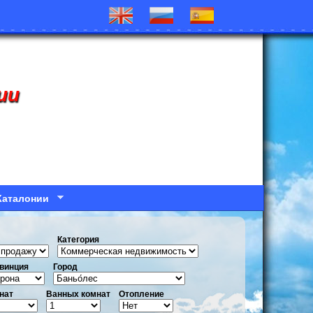
ии
Каталонии
Категория
винция
Город
нат
Ванных комнат
Отопление