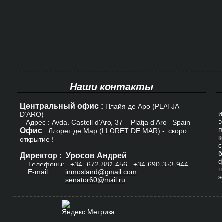
Наши контакты
Центральный офис :
К
Плайя де Аро (PLATJA
и
D’ARO)
э
Адрес : Avda. Castell d'Aro, 37 Platja d'Aro Spain
п
Офис
: Ллорет де Мар (LLORET DE MAR) - скоро
к
открытие !
с
б
Директор : Уросов Андрей
ф
Телефоны: +34-
672-882-456
+34-690-353-944
ш
E-mail :
inmosland@gmail.com
э
senator60@mail.ru