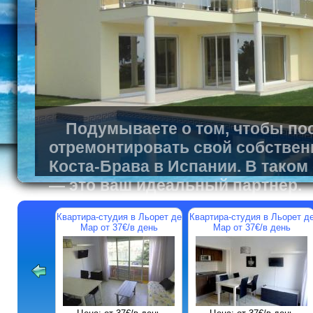
Подумываете о том, чтобы пос
отремонтировать свой собствен
Коста-Брава в Испании. В таком
— это ваш идеальный партнер.
Квартира-студия в Льорет де
Квартира-студия в Льорет д
Мар от 37€/в день
Мар от 37€/в день