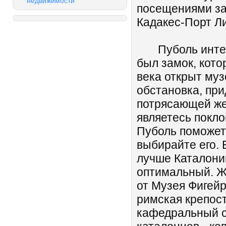
недвижимости
посещениями за
Кадакес-Порт Л
Пуболь интерес
был замок, кото
века открыт муз
обстановка, пр
потрясающей же
являетесь покл
Пуболь поможет 
выбирайте его. 
лучше Каталон
оптимальный. Ж
от Музея Фигейр
римская крепост
кафедральный с