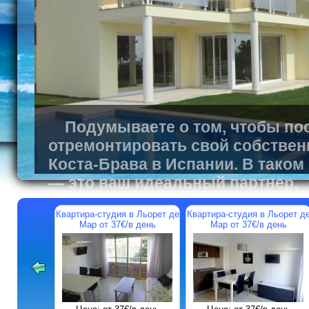
Подумываете о том, чтобы пос
отремонтировать свой собствен
Коста-Брава в Испании. В таком
— это ваш идеальный партнер.
Квартира-студия в Льорет де
Квартира-студия в Льорет д
Мар от 37€/в день
Мар от 37€/в день