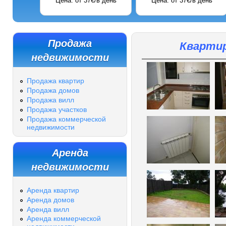
Цена: от 37€/в день
Цена: от 37€/в день
Продажа
Квартир
недвижимости
Продажа квартир
Продажа домов
Продажа вилл
Продажа участков
Продажа коммерческой
недвижимости
Аренда
недвижимости
Аренда квартир
Аренда домов
Аренда вилл
Аренда коммерческой