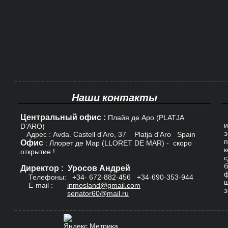
Наши контакты
Центральный офис :
К
Плайя де Аро (PLATJA
и
D’ARO)
э
Адрес : Avda. Castell d'Aro, 37 Platja d'Aro Spain
п
Офис
: Ллорет де Мар (LLORET DE MAR) - скоро
к
открытие !
с
б
Директор : Уросов Андрей
ф
Телефоны: +34-
672-882-456
+34-690-353-944
ш
E-mail :
inmosland@gmail.com
э
senator60@mail.ru