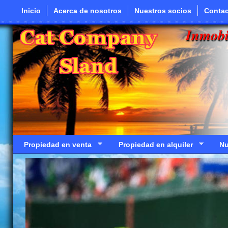
Pasar al contenido principal
Inicio
Acerca de nosotros
Nuestros socios
Contac
Inmobi
Propiedad en venta
Propiedad en alquiler
Nu