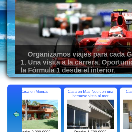
Organizamos viajes para cada G
Su casa en Catalunya en necesi
1. Una visita a la carrera. Oportu
limpieza? Luego nos dirigimos a u
la Fórmula 1 desde el interior.
apartamentos, casas y chalets ráp
los trabajos necesarios de acuerd
cliente.
iyabrava
La casa contigua a la segunda
La casa en la Romaña
línea de mar