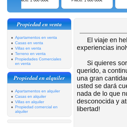
 000€
Precio: 651 000€
Precio: Contáctenos
Propiedad en venta
Apartamentos en venta
El viaje en he
Casas en venta
experiencias inol
Villas en venta
Terreno en venta
Propiedades Comerciales
Si quieres sorp
en venta
querido, a contin
Propiedad en alquiler
una gran cantida
usted se dará cu
Apartamentos en alquiler
nada de lo que n
Casas en alquiler
desconocida y atr
Villas en alquiler
Propiedad comercial en
libertad!
alquiler