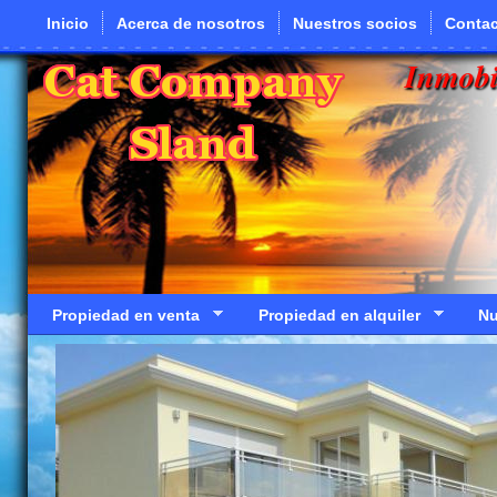
Pasar al contenido principal
Inicio
Acerca de nosotros
Nuestros socios
Contac
Inmobi
Propiedad en venta
Propiedad en alquiler
Nu