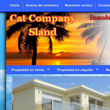
Pasar al contenido principal
Inicio
Acerca de nosotros
Nuestros socios
Contac
Inmobi
Propiedad en venta
Propiedad en alquiler
Nu