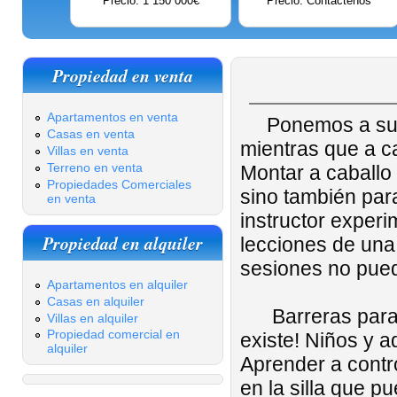
Precio: 1 150 000€
Precio: Contáctenos
Propiedad en venta
Apartamentos en venta
Ponemos a su di
Casas en venta
mientras que a ca
Villas en venta
Terreno en venta
Montar a caballo 
Propiedades Comerciales
sino también para
en venta
instructor exper
Propiedad en alquiler
lecciones de una
sesiones no pued
Apartamentos en alquiler
Casas en alquiler
Barreras para a
Villas en alquiler
Propiedad comercial en
existe! Niños y a
alquiler
Aprender a contro
en la silla que p