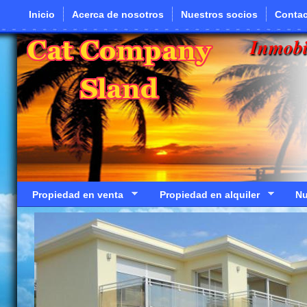
Pasar al contenido principal
Inicio
Acerca de nosotros
Nuestros socios
Contac
Inmobi
Propiedad en venta
Propiedad en alquiler
Nu