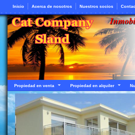
Pasar al contenido principal
Inicio
Acerca de nosotros
Nuestros socios
Contac
Inmobi
Propiedad en venta
Propiedad en alquiler
Nu