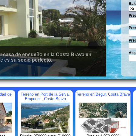
Bal
Pre
Prec
Prec
Alqu
 casa de ensueño en la Costa Brava en
e es su socio perfecto.
udad de
Terreno en Port de la Selva,
Terreno en Begur, Costa Brava
Empuries, Costa Brava