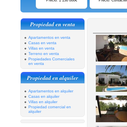
Precio: 1 150 000€
Precio: Contácte
Propiedad en venta
Apartamentos en venta
Casas en venta
Villas en venta
Terreno en venta
Propiedades Comerciales
en venta
Propiedad en alquiler
Apartamentos en alquiler
Casas en alquiler
Villas en alquiler
Propiedad comercial en
alquiler