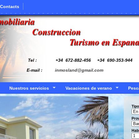
Contacts
mobiliaria
Construccion
Turismo en Espan
Tel : +34
672-882-456
+34 690-353-944
E-mail :
inmosland@gmail.com
Nuestros servicios
Vacaciones de verano
Pesc
Tipo
Prov
Hab