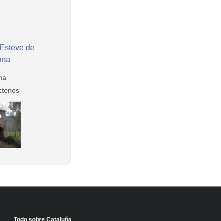
Esteve de
ona
na
ctenos
Todo sobre Cataluña