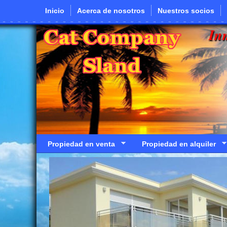
Pasar al contenido principal
Inicio
Acerca de nosotros
Nuestros socios
In
Propiedad en venta
Propiedad en alquiler