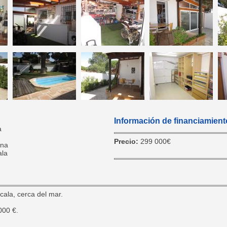
Información de financiamient
a
Precio:
299 000€
na
ala
la, cerca del mar.
00 €.