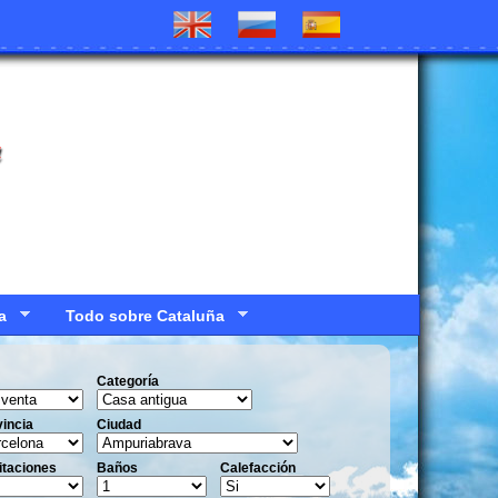
a
a
Todo sobre Cataluña
Categoría
incia
Ciudad
itaciones
Baños
Calefacción